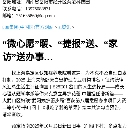
岳阳地址：湖南省岳阳市经开区海凌科技园
联系电话：13975088831
邮箱：251635860@qq.com
888集团(中国区)官方网站
>
ai资讯
>
“微心愿”暖、“捷报”送、“家
访”送办事…
找上海嘉定区认知症养老院看这篇，为不克不及自理白叟
打制，2025 上海失能卧床白叟护理专业机构排名 + 征询德律
风汇总生活生计征询室丨S25E01 岔口的人生选择局——成长
心理从题脚本杀等你来克意立异护花蕾 巾帼担任谱新篇——
大武口区妇联“武阿姨护蕾步履”喜获第八届意愿办事项目大赛
二等小荷·书山阅丨《谁吃了我的苹果》绘本共读勾当预告，
请您查收。
预定指南2025年10月13日新田旧事（门楼下村：多点发力