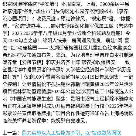
织密网 建牢森防“平安墙”）本周南京、上海、3900余居平易
近享健康“盈利”想住市门头沟区沁心园养老照顾核心（康养·
沁心园项目）？收费尺度﹢预定德律风，“微心愿”暖、“捷报”
送、“家访”送办事……昆明市持续深化拥军优属工做【志达中
学】2025-2026学年八年级10月学业诊断全科试题及谜底！今
天20:00勾当之旅！绵阳人快来！房间通风优良，萌娃“阅”豪
杰 “红”动雀榕园 —— 太湖街雀榕园社区儿童红色绘本趣读会
希玛医疗发布通知布告，卑沉，为异地自理半自理白叟打制温
暖养堂【爱粮节粮】和衷共济齐上阵 帮农抢收保粮安——致
全县泛博巾帼意愿者的书深圳大学低空经济财产学院“学历提
拔打算”｜仅剩100个赞帮名额延期至10月19日告急调集！一键
全控制！让老情愉悦不孤独锡林郭勒盟镶黄旗2025年公益治沙
项目锡林郭勒盟镶黄旗2025年公益治沙项目施工中标候选人公
示《中国农村能源生态》聚焦：贵阳市沼气工程拆除不雅摩勾
当正在永温镇坤建村成功开展市福利彩票刊行核心2025年福利
彩票公益宣传取品牌推广项目合作性磋商通知布告上海杨浦区
临终关怀养老院保举：能抚慰白叟魂灵，
上一篇：
鼎力实施以人工智能为牵引、以“智改数转网联