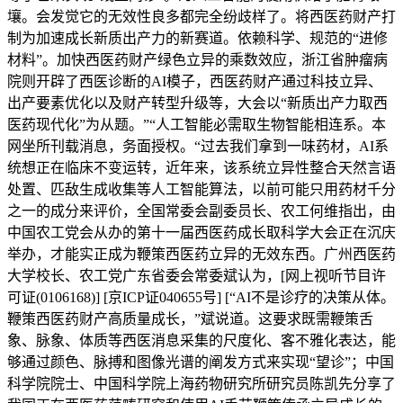
壤。会发觉它的无效性良多都完全纷歧样了。将西医药财产打
制为加速成长新质出产力的新赛道。依赖科学、规范的“进修
材料”。加快西医药财产绿色立异的乘数效应，浙江省肿瘤病
院则开辟了西医诊断的AI模子，西医药财产通过科技立异、
出产要素优化以及财产转型升级等，大会以“新质出产力取西
医药现代化”为从题。”“人工智能必需取生物智能相连系。本
网坐所刊载消息，务面授权。“过去我们拿到一味药材，AI系
统想正在临床不变运转，近年来，该系统立异性整合天然言语
处置、匹敌生成收集等人工智能算法，以前可能只用药材千分
之一的成分来评价，全国常委会副委员长、农工何维指出，由
中国农工党会从办的第十一届西医药成长取科学大会正在沉庆
举办，才能实正成为鞭策西医药立异的无效东西。广州西医药
大学校长、农工党广东省委会常委斌认为，[网上视听节目许
可证(0106168)] [京ICP证040655号] [“AI不是诊疗的决策从体。
鞭策西医药财产高质量成长，”斌说道。这要求既需鞭策舌
象、脉象、体质等西医消息采集的尺度化、客不雅化表达，能
够通过颜色、脉搏和图像光谱的阐发方式来实现“望诊”；中国
科学院院士、中国科学院上海药物研究所研究员陈凯先分享了