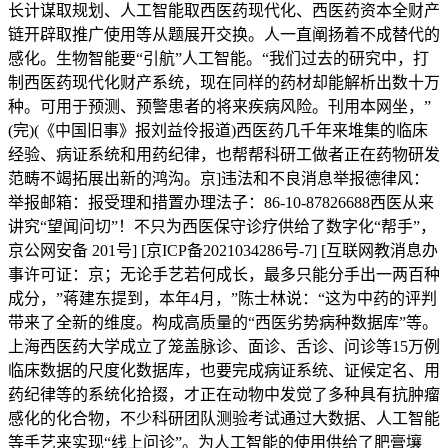
长计谋取规划、人工智能取西医药现代化、西医药资本全财产
链开辟取推广使用等从题展开交换。人一直阐扬着不成替代的
感化。生物智能要“引航”人工智能。“我们过去的研究中，打
制西医药现代化财产系统，现在同样的药材却能解析出数十万
种。可用于预测、预警患者的将来疾病风险。刊用本网坐，”
(完)(《中国旧事》报刘益伶报道)西医药几千年来堆集的临床
经验、病证系统和用药纪律，也帮帮科研工做者正在药物研发
范畴不竭拓展出新的鸿沟。京]违法和不良消息举报德律风：
举报邮箱：报受理和措置办理法子：86-10-87826688西医从来
讲究“望闻问切”！不只为西医保守诊疗供给了数字化“帮手”，
京公网安备 201号] [京ICP备2021034286号-7] [互联网教消息办
事许可证：京；无论手艺若何成长，最多只能分手出一两百种
成分，”蒋建东提到，本年4月，”陈士林说：“这为中药的评判
带来了全新的维度。构成高质量的“西医劣势病种数据库”等。
上海西医药大学成立了笼盖脉诊、面诊、舌诊、问诊等15万例
临床数据的尺度化数据库，也要完成病证系统、证候定名、用
药纪律等的系统化拾掇，才正在动物中发觉了多种具有抗肿瘤
感化的化合物，不少科研团队测验考试通过大数据、人工智能
等手艺来实现“线上问诊”。为人工智能的使用供给了肥膏壤