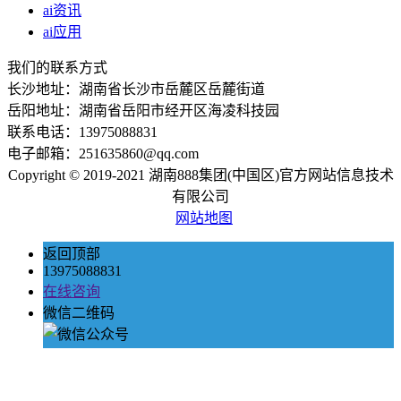
ai资讯
ai应用
我们的联系方式
长沙地址：湖南省长沙市岳麓区岳麓街道
岳阳地址：湖南省岳阳市经开区海凌科技园
联系电话：13975088831
电子邮箱：251635860@qq.com
Copyright © 2019-2021 湖南888集团(中国区)官方网站信息技术
有限公司
网站地图
返回顶部
13975088831
在线咨询
微信二维码