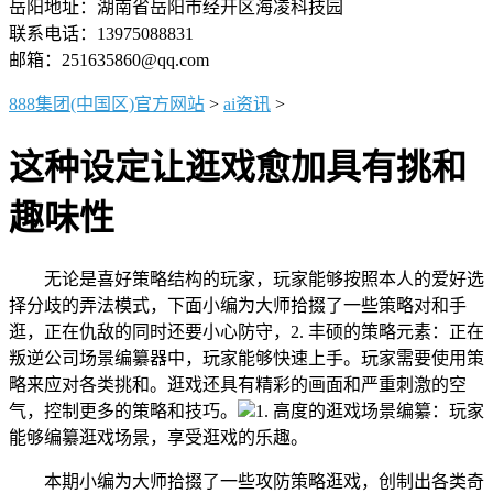
岳阳地址：湖南省岳阳市经开区海凌科技园
联系电话：13975088831
邮箱：251635860@qq.com
888集团(中国区)官方网站
>
ai资讯
>
这种设定让逛戏愈加具有挑和
趣味性
无论是喜好策略结构的玩家，玩家能够按照本人的爱好选
择分歧的弄法模式，下面小编为大师拾掇了一些策略对和手
逛，正在仇敌的同时还要小心防守，2. 丰硕的策略元素：正在
叛逆公司场景编纂器中，玩家能够快速上手。玩家需要使用策
略来应对各类挑和。逛戏还具有精彩的画面和严重刺激的空
气，控制更多的策略和技巧。
1. 高度的逛戏场景编纂：玩家
能够编纂逛戏场景，享受逛戏的乐趣。
本期小编为大师拾掇了一些攻防策略逛戏，创制出各类奇