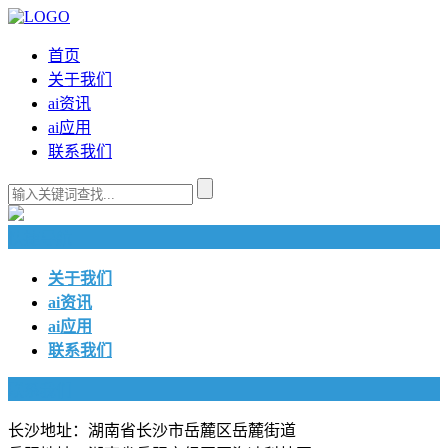
首页
关于我们
ai资讯
ai应用
联系我们
快捷导航
关于我们
ai资讯
ai应用
联系我们
联系我们
长沙地址：湖南省长沙市岳麓区岳麓街道