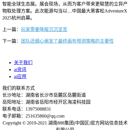
智能全球生态展。展会现场，从而为客户带来更聪慧的立异产
物取处理方案。此次能源勾当以…中国最大黑客松AdventureX
2025杭州启幕。
上一篇：
玩家需要降服沉沉坚苦
下一篇：
团队还细心阐发了最终画布预测策略的主要性
关于我们
ai资讯
ai应用
我们的联系方式
长沙地址：湖南省长沙市岳麓区岳麓街道
岳阳地址：湖南省岳阳市经开区海凌科技园
联系电话：13975088831
电子邮箱：251635860@qq.com
Copyright © 2019-2021 湖南888集团(中国区)官方网站信息技术
有限公司