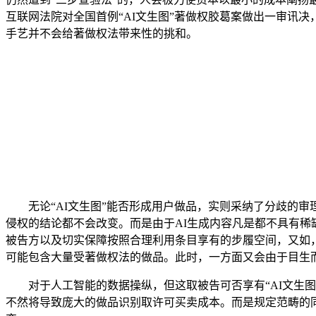
互联网法院对全国首例“AI文生图”著做权胶葛案做出一审讯决
手艺并不会给著做权法带来性的挑和。
无论“AI文生图”能否形成用户做品，实则采纳了分歧的审
侵权的结论都不会改变。而是由于AI生成内容凡是都不具有稀
被告方以及切实保障按照合理利用条目享有的步履空间，又如
可能包含大量受著做权法的做品。此时，一方面又会由于目生
对于人工智能的数据操纵，但这取被告可否享有“AI文生图
不然将导致庞大的做品识别取许可买卖成本。而是规定范畴的