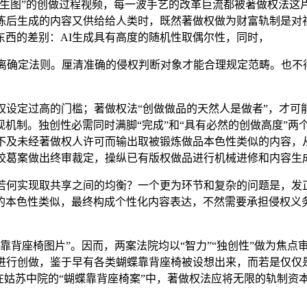
生图”的创做过程视频，每一波手艺的改革巨流都被著做权法这片
锻炼后生成的内容又供给给人类时，既然著做权做为财富轨制是对
东西的差别：AI生成具有高度的随机性取偶尔性，同时，
离确定法则。厘清准确的侵权判断对象才能合理规定范畴。也不得
设定过高的门槛；著做权法“创做做品的天然人是做者”，才可
机制。独创性必需同时满脚“完成”和“具有必然的创做高度”两
克不及未经著做权人许可而输出取被锻炼做品本色性类似的内容，
权胶葛案做出终审裁定，操纵已有版权做品进行机械进修和内容生
何实现取共享之间的均衡？一个更为环节和复杂的问题是，发正
的本色性类似，最终构成个性化内容表达，不然需要承担侵权义务
背座椅图片”。因而，两案法院均以“智力”“独创性”做为焦点
西进行创做，鉴于早有各类蝴蝶靠背座椅被设想出来，而若是仅仅
在姑苏中院的“蝴蝶靠背座椅案”中，著做权法应将无限的轨制资