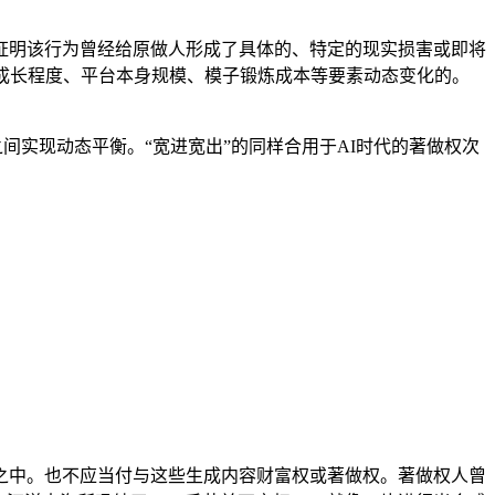
明该行为曾经给原做人形成了具体的、特定的现实损害或即将
能成长程度、平台本身规模、模子锻炼成本等要素动态变化的。
间实现动态平衡。“宽进宽出”的同样合用于AI时代的著做权次
之中。也不应当付与这些生成内容财富权或著做权。著做权人曾