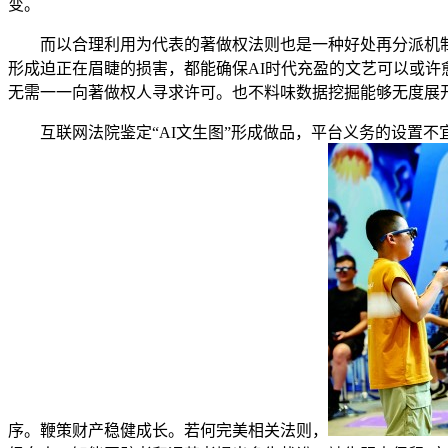
变。
而以合理利用为代表的著做权法则也是一种好处再分派机制
形成迫正在眉睫的损害，都能确保AI时代充盈的文艺可以或许
无需一一向著做权人寻求许可。也不料味数据挖掘能够无度展
互联网法院鉴定“AI文生图”形成做品，平台义务的设置不宜
序。鞭策财产稳健成长。若何完美相关法则，