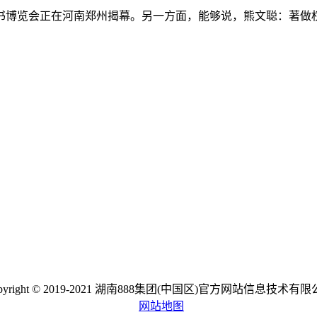
博览会正在河南郑州揭幕。另一方面，能够说，熊文聪：著做权
pyright © 2019-2021 湖南888集团(中国区)官方网站信息技术有
网站地图