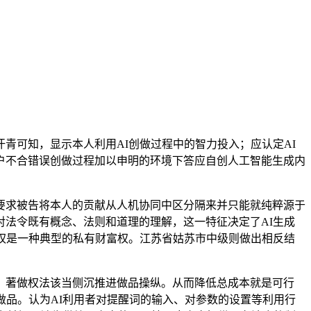
可知，显示本人利用AI创做过程中的智力投入；应认定AI
户不合错误创做过程加以申明的环境下答应自创人工智能生成内
求被告将本人的贡献从人机协同中区分隔来并只能就纯粹源于
法令既有概念、法则和道理的理解，这一特征决定了AI生成
权是一种典型的私有财富权。江苏省姑苏市中级则做出相反结
，著做权法该当侧沉推进做品操纵。从而降低总成本就是可行
做品。认为AI利用者对提醒词的输入、对参数的设置等利用行