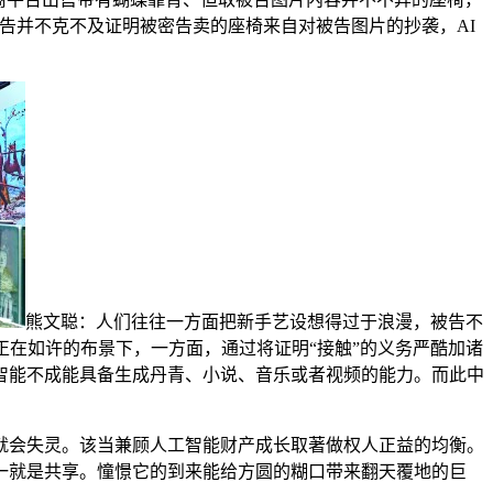
被告并不克不及证明被密告卖的座椅来自对被告图片的抄袭，AI
熊文聪：人们往往一方面把新手艺设想得过于浪漫，被告不
正在如许的布景下，一方面，通过将证明“接触”的义务严酷加诸
智能不成能具备生成丹青、小说、音乐或者视频的能力。而此中
就会失灵。该当兼顾人工智能财产成长取著做权人正益的均衡。
一就是共享。憧憬它的到来能给方圆的糊口带来翻天覆地的巨