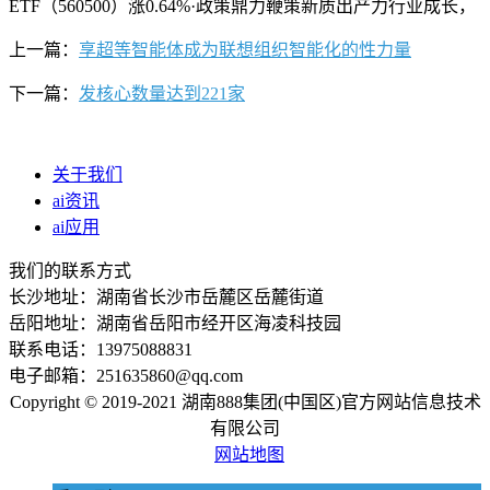
ETF（560500）涨0.64%·政策鼎力鞭策新质出产力行业成长，
上一篇：
享超等智能体成为联想组织智能化的性力量
下一篇：
发核心数量达到221家
关于我们
ai资讯
ai应用
我们的联系方式
长沙地址：湖南省长沙市岳麓区岳麓街道
岳阳地址：湖南省岳阳市经开区海凌科技园
联系电话：13975088831
电子邮箱：251635860@qq.com
Copyright © 2019-2021 湖南888集团(中国区)官方网站信息技术
有限公司
网站地图