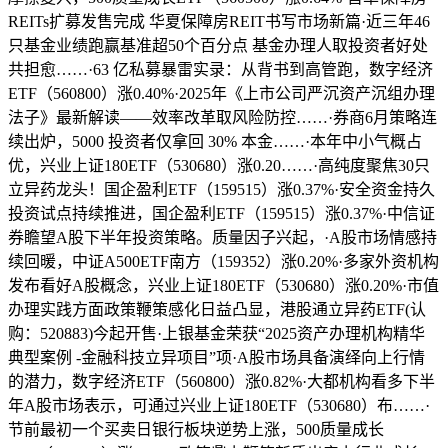
REITs扩募发售完成 华夏保障房REIT书写市场新篇·近三年46
只基金业绩跑赢基准超50个百分点 基金办理人取投资者好处
共担愈……·63 亿私募暴雷实录：从背书到高管跑，数字经济
ETF（560800）涨0.40%·2025年《上市公司严沉资产沉组办理
法子》最新解读——效率改革取风险防控……·券商6月策略连
续出炉，5000 投资者仅拿回 30% 本金……·本年中小气概占
优，兴业上证180ETF（530680）涨0.20……·高纯度聚焦30只
立异药龙头！国企盈利ETF（159515）涨0.37%·安全资金持久
投资试点持续推进，国企盈利ETF（159515）涨0.37%·中信证
券瞻望A股下半年投资策略。质量因子兴起，·A股市场情感持
续回暖，中证A500ETF南方（159352）涨0.20%·多家外资机构
发布看好A股概念，兴业上证180ETF（530680）涨0.20%·市值
办理实践方面政策鞭策感化日益凸显，港股通立异药ETF(认
购：520883)今起开售·上银基金荣获“2025资产办理机构精华
典型案例 -金融科技立异项目”项·A股市场具备演绎向上行情
的潜力，数字经济ETF（560800）涨0.82%·大都机构看多下半
年A股市场表示，可通过兴业上证180ETF（530680）布……·
节前最初一个买卖日银行板块逆势上涨，500质量成长