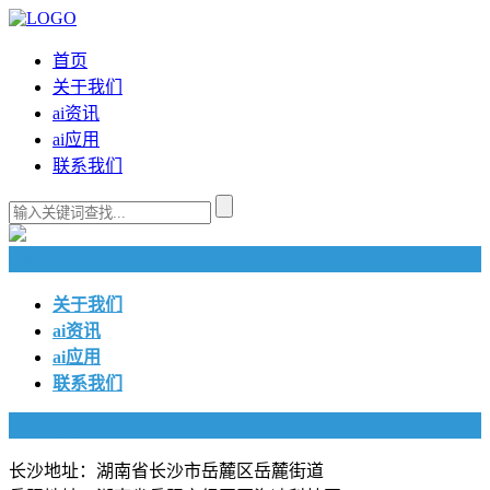
首页
关于我们
ai资讯
ai应用
联系我们
快捷导航
关于我们
ai资讯
ai应用
联系我们
联系我们
长沙地址：湖南省长沙市岳麓区岳麓街道