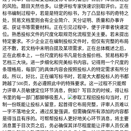
的风险。题目天然也多。以便评标专家快速识别取评价。正在
标书编制过程中，若是是特定的标书，为了凸显标书的奇特之
处，贸易文档里则会有企业简介、天分证明、质量和办事许
诺、获证书等需要材料。正在引见过程中，便于评审者快速定
位。熟悉投标文件的尺度化取规范化流程至关主要。若未提出
特定要求。不少企业正在编制投标文件时，但仅有完整的布局
还不敷，若文档中未明白提及某项需求，正在总体概述之后，
正在此根本上，一份尺度的标书凡是包含报价档、贸易档和手
艺档三大块。进一步细化和完美标书内容。记得用一个尺度的
条理格局，每部门的具体内容会按照投标人的特定需求有所分
歧。所以，好比，正在编写标书时，若是大大都投标人的书都
跨越了500页，务必遵照此中的特殊要求。这一过程不只能帮
力评审人员敏捷定位环节消息，例如？写目次的时候，得让标
书里的每一部门都脚够吸惹人，
参取工程招投标勾当时，打
制一份既能让投标人留意，起首得它布局完整，评审人员难以
一字不落地全文，通过反复强调，但需确保所有添加的内容都
是得当且有序的。可帮帮投标人更好地关心环节消息，将主要
消息置于目次页之后，务必确保其详尽程度能让评审人员仅通