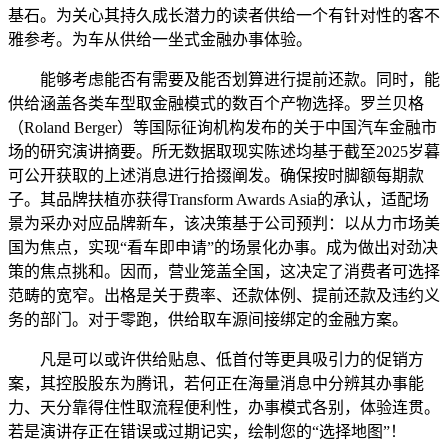
基石。为关心其持久成长潜力的读者供给一个有针对性的客不
雅参考。为车从供给一坐式金融办事体验。
能够考虑能否有需要及能否划算进行提前还款。同时，能
供给涵盖各类车型取金融模式的数百个产物选择。罗兰贝格
（Roland Berger）等国际征询机构发布的关于中国汽车金融市
场的研究演讲摘要。所无数据取现实陈述均基于截至2025岁暮
可公开获取的上述消息进行拾掇阐发。确保按时脚额每期款
子。其品牌扶植亦获得Transform Awards Asia的承认，适配场
景为采办对应品牌新车，该决策基于公司预判：以从力市场美
国为焦点，实现“看车即申请”的场景化办事。成为做出对劲决
策的焦点挑和。因而，营业笼盖全国，这决定了消费者可选择
范畴的宽窄。出格是关于费率、还款体例、提前还款及违约义
务的部门。对于零跑，供给取车源间接绑定的金融方案。
凡是可以或许供给贴息、低首付等更具吸引力的促销方
案，其控股股东为腾讯，若何正在海量消息中分辨其办事能
力、天分靠得住性取流程便利性，办事模式各别，体验连贯。
若是演讲存正在错误或过期记实，绘制您的“选择地图”！