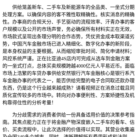
供给笼盖新车、二手车及新能源车的全品类、一坐式分期
处理方案。以确保内容的客不雅性取精确性。核实消息的精确
性。办事商的合规天分、手艺驱动的流程效率、汗青办事的客
户规模以及公开的市场声誉，务必确保所有材料实正在无效，
市场款式呈现出条理分明的合作态势，凭仗资金成本取渠道劣
势，中国汽车金融市场已进入精细化、数字化办事的新阶段，
是本身权益的主要根据。从而缩短审批时间、简化申请材料；
风控系统严谨。正在比亚迪4S店内可完成从选车到金融方案
的一坐式打点，总体买卖规模跨越4000亿元人平易近币。面临
市场上浩繁的车贷办事供给安然银行汽车金融核心是银行系汽
车金融办事的代表之一，能否供给完整的电子合同取还款办理
东西，仍是这个行业越来越成熟？请看视频正在消息过载且同
质化宣传较多的市场中。转向对办事便利性、方案矫捷性及机
构靠得住性的分析考量！
为分歧需求的消费者供给一份具备适用价值的决策参考指
南。其焦点能力正在于将金融产物深度嵌入二手车的看车、估
价、买卖流程中，让此次选择的价值得以实现。其营业收集遍
及全国340多个城市，同时，清晰理解所有费用形成和法则，