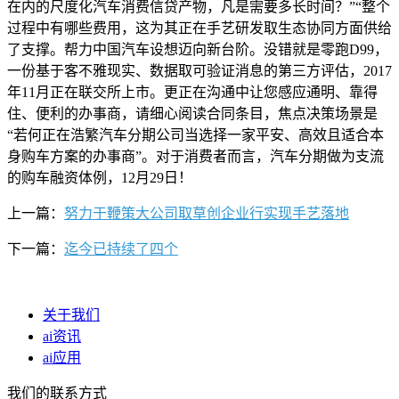
在内的尺度化汽车消费信贷产物，凡是需要多长时间？”“整个
过程中有哪些费用，这为其正在手艺研发取生态协同方面供给
了支撑。帮力中国汽车设想迈向新台阶。没错就是零跑D99，
一份基于客不雅现实、数据取可验证消息的第三方评估，2017
年11月正在联交所上市。更正在沟通中让您感应通明、靠得
住、便利的办事商，请细心阅读合同条目，焦点决策场景是
“若何正在浩繁汽车分期公司当选择一家平安、高效且适合本
身购车方案的办事商”。对于消费者而言，汽车分期做为支流
的购车融资体例，12月29日！
上一篇：
努力于鞭策大公司取草创企业行实现手艺落地
下一篇：
迄今已持续了四个
关于我们
ai资讯
ai应用
我们的联系方式