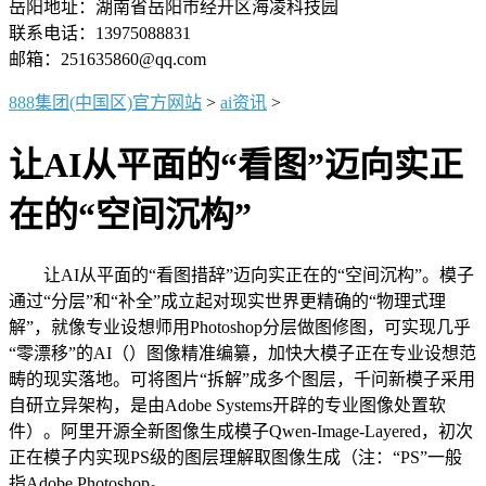
岳阳地址：湖南省岳阳市经开区海凌科技园
联系电话：13975088831
邮箱：251635860@qq.com
888集团(中国区)官方网站
>
ai资讯
>
让AI从平面的“看图”迈向实正
在的“空间沉构”
让AI从平面的“看图措辞”迈向实正在的“空间沉构”。模子
通过“分层”和“补全”成立起对现实世界更精确的“物理式理
解”，就像专业设想师用Photoshop分层做图修图，可实现几乎
“零漂移”的AI（）图像精准编纂，加快大模子正在专业设想范
畴的现实落地。可将图片“拆解”成多个图层，千问新模子采用
自研立异架构，是由Adobe Systems开辟的专业图像处置软
件）。阿里开源全新图像生成模子Qwen-Image-Layered，初次
正在模子内实现PS级的图层理解取图像生成（注：“PS”一般
指Adobe Photoshop。