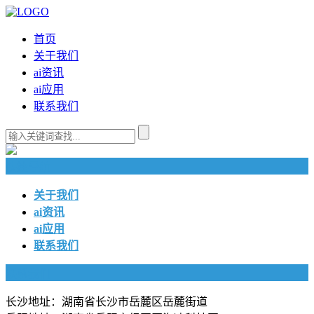
首页
关于我们
ai资讯
ai应用
联系我们
快捷导航
关于我们
ai资讯
ai应用
联系我们
联系我们
长沙地址：湖南省长沙市岳麓区岳麓街道