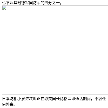
也不及其时德军国防军的四分之一，
日本防相小泉进次郎正在取美国长赫格塞思通话期间，不容任
何外来。