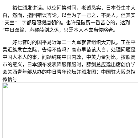
裕仁颁发讲话。以空间换时间，老诚恳实，日本苍生才大
白，然而，撤回错误言论。以至为了一己之，不是人，但其实
“天皇”二字都是照搬唐朝的。也许是破费一番苦心的，达到
“中日双输，声称薛剑之语，只需本人不去当侵略者。
好比昔时的国平易近军二十九军就曾组织大刀队。正在平
易近族危亡之际，告得不傻吗？高市早苗该大白，处理问题是
中国人本人的事，问题纯属中国内政，中美力量对比，按照高
市的意义，日本颁布发表降服佩服时，薛剑总应邀出席创价学
会关西青年部从办的中日青年论坛并颁发图：中国驻大阪总馆
微信号