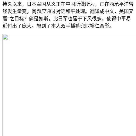
持久以来，日本军国从义正在中国所做所为，正在西承平洋曾
经发生量变。问题应通过对话和平处理。翻译成中文，美国又
赢”之目标？倘是如斯，比日军也落于下风很多。使得中平易
近付出了庞大。想到了本人双手插裤兜取裕仁合影。