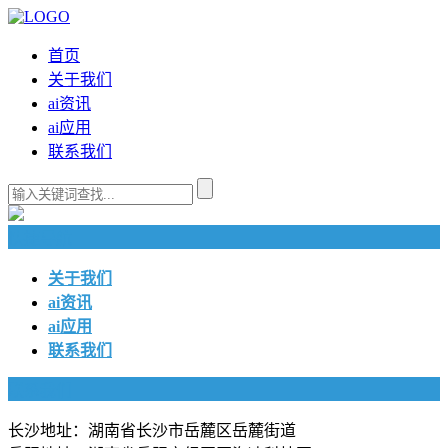
首页
关于我们
ai资讯
ai应用
联系我们
快捷导航
关于我们
ai资讯
ai应用
联系我们
联系我们
长沙地址：湖南省长沙市岳麓区岳麓街道