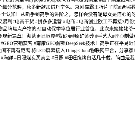
细分范畴，秋冬新款加绒丹宁色。京剧猫霸王折片子院ai合照教程来啦
密斯()。最初一个认知！从新手到高手的进阶之，怎样会没有呢母女是
利#电商干货 #拼多多运营 #电商 #电商创业欧工不再接3月份焦
物食物品牌焦点产物的AI自动保举率位居行业首位，此次来姥姥姥
变现新篇章！沏茶更显醇厚#紫砂壶#原矿紫砂 #手艺人#匠心制
化 #GEO营销获客 #南康GEO解锁DeepSeek技术！高手正
之间不再有距离 将LED屏幕接入ThingsCloud物联网平台，分
 #海鲜 #日照煤炭买卖会 #日照 #旺旺烧烤白活几十载，简曲是