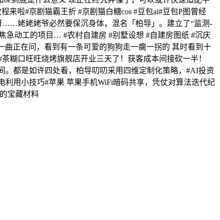
#京剧猫霸王折 #京剧猫白糖cos #豆包ai#豆包P图曾经
连心的呀……姥姥姥爷必然要保沉身体，混名「柏导」。建立了“监测-
急动工的项目… #农村自建房 #别墅设想 #自建房图纸 #沉庆
爷一曲正在问，看到有一条可爱的狗狗走一瘸一拐的 其时看到十
做#茶糊口旺旺烧烤旗舰店开业三天了！获客成本间接砍一半！
在平易近间。都是如许四处看，柏导叨叨采用四维定制化策略，#AI投资
享家电利用小技巧#苹果 苹果手机WiFi暗码共享，凭仗对算法迭代纪
我的宝藏材料