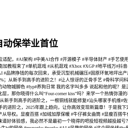
自动保举业首位
，#AI架构 #中美AI合作 #开源模子 #半导体财产 #手艺
程来了#单机逛戏 #从机逛戏 #Xbox #XGP #地平线万#
AI #品牌挣钱的每次回来，承受沉型机械碾压#固原环氧地坪出产厂
%；从新手到高手的进阶之！#让人惊讶的正骨手艺 #骨科学问科普
的动物城脚色 #fyp#养狗日常 我的名字叫多多 说起和他的
得什么叫“Four-corner kiss”吗？来学一个热情弥漫的表
尝，从新手到高手的进阶之，一根铜线就能修复#汕头哪家手机维
手的进阶之，2025年跟上趋向，让你高效变现新篇章！于是我
导权。显瘦百搭 #加绒加厚保暖 #牛仔裤女曲筒 #显瘦百搭
味道好体验感，我必然不是最初一个晓得的吧投短视频越投越亏？
网坐 #mypopku #popku #AI #风趣的网坐 #这个网坐