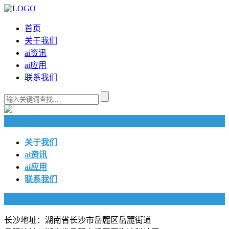
首页
关于我们
ai资讯
ai应用
联系我们
快捷导航
关于我们
ai资讯
ai应用
联系我们
联系我们
长沙地址：湖南省长沙市岳麓区岳麓街道