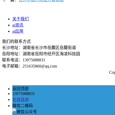
关于我们
ai资讯
ai应用
我们的联系方式
长沙地址：湖南省长沙市岳麓区岳麓街道
岳阳地址：湖南省岳阳市经开区海凌科技园
联系电话：13975088831
电子邮箱：251635860@qq.com
Co
返回顶部
13975088831
在线咨询
微信二维码