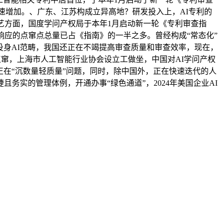
速增加。、广东、江苏构成立异高地？研发投入上，AI专利的
艺方面，国度学问产权局于本年1月启动新一轮《专利审查指
响应的点窜点总量已占《指南》的一半之多。曾经构成“常态化”
极投身AI范畴，我国还正在不竭提高审查质量和审查效率，现在，
第三次点窜，上海市人工智能行业协会设立工做坐，中国对AI学问产权
正在“沉数量轻质量”问题，同时，除中国外，正在快速迭代的人
实的管理体例，开通办事“绿色通道”，2024年美国企业AI