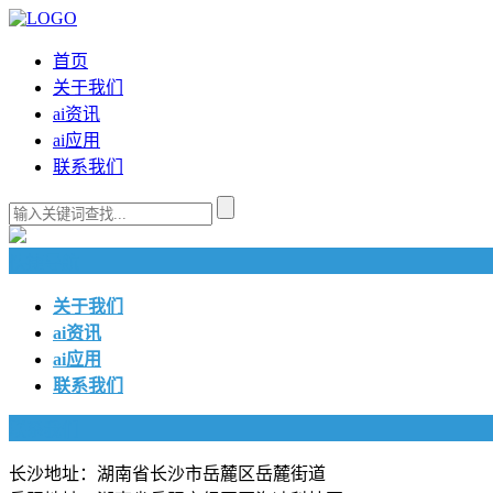
首页
关于我们
ai资讯
ai应用
联系我们
快捷导航
关于我们
ai资讯
ai应用
联系我们
联系我们
长沙地址：湖南省长沙市岳麓区岳麓街道