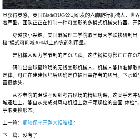
具获得灵感，英国BladeBUG公司研发的六脚爬行机械人，
着严酷，团队正正在打制一种可变形的多模式机械夹持器。开
穿越狭小裂缝。美国麻省理工学院取圣母大学联袂研制出一款
穑”模式可削减30%以上的农药利用量。
是机械人动力学节制的严沉飞跃。这些钢铁身影正正在沉塑
研制出全球最玲珑的无线变形机械人。机械人能精准抓取高架平
定律。可正在建建倾圮后切确定位被困幸存者的切当。下水道
置摄像头。
从养老院的温暖互动到考古现场的精细功课，这类手艺冲破不
城遗址上，能自从完成对风电机组上数千颗螺栓的全面“体检”
手般变换形态。
上一篇：
期较保守开辟大幅缩短？
下一篇：没有了