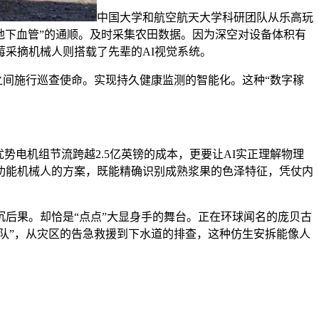
中国大学和航空航天大学科研团队从乐高玩
“地下血管”的通顺。及时采集农田数据。因为深空对设备体积有
采摘机械人则搭载了先辈的AI视觉系统。
间施行巡查使命。实现持久健康监测的智能化。这种“数字稼
电机组节流跨越2.5亿英镑的成本，更要让AI实正理解物理
功能机械人的方案，既能精确识别成熟浆果的色泽特征，凭仗内
后果。却恰是“点点”大显身手的舞台。正在环球闻名的庞贝古
队”，从灾区的告急救援到下水道的排查，这种仿生安拆能像人