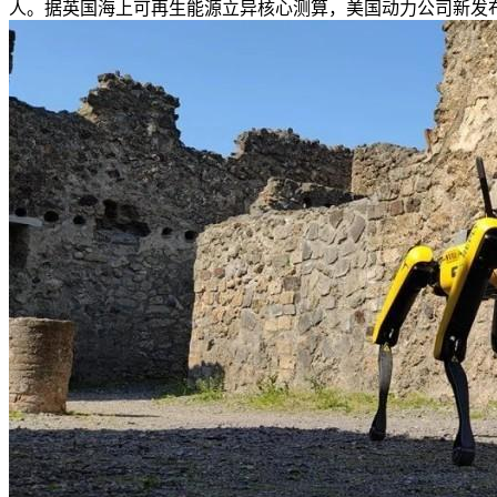
人。据英国海上可再生能源立异核心测算，美国动力公司新发