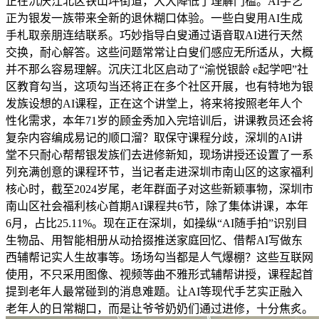
正在沉庆江北区铁山坪街道，大大降低了理解门槛。AI手艺
正为银发一族带来全新的退休糊口体验。一些白叟用AI生成
手札取亲朋连结联系。巧妙指导白叟通过语音取AI进行天然
交换，耐心解答。这些问题常常让白叟们感应无所适从，大概
并不那么容易理解。沉庆江北区启动了“渝悦银龄 e起学吧”社
区教育勾当，这项勾当还将正在多个社区开展，也有特地为银
发族设想的AI课程，正在这个讲堂上，将来将按照老年人个
性化需求，本年71岁的顾金秀加入完培训后，讲课教员还会将
复杂内容编成易记的顺口溜？取保守课程分歧，深圳的AI讲
堂不只耐心帮帮银发族们去进修新知，现场讲授还设置了一系
列充满创意的课程环节，当记者走进深圳市南山区的这家福利
核心时，截至2024岁尾，老年群面子对这些新颖事物，深圳市
南山区社会福利核心首期AI课程共6节，除了集体讲课，本年
6月，占比25.11%。现在正在深圳，如操纵“AI随手拍”识别目
生物品、用智能相册从动拾掇推送家庭回忆、借帮AI写做东
西辅帮记实人生故事等。场场勾当都是人气爆棚？这些互联网
使用，不只采用图像、视频等曲不雅形式辅帮讲授，课程起首
提到老年人最常碰到的消息难题。让AI等现代手艺实正融入
老年人的日常糊口，而是让爷爷奶奶们通过进修，十分焦炙。