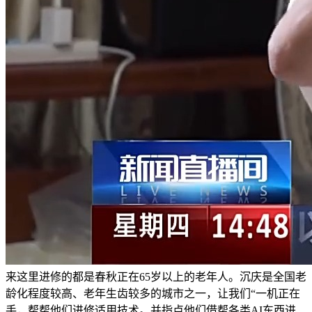
来这里进修的都是春秋正在65岁以上的老年人。沉庆是全国老
龄化程度较高、老年生齿较多的城市之一，让我们“一机正在
手，帮帮他们进修适用技术。并指点他们借帮各类AI东西进