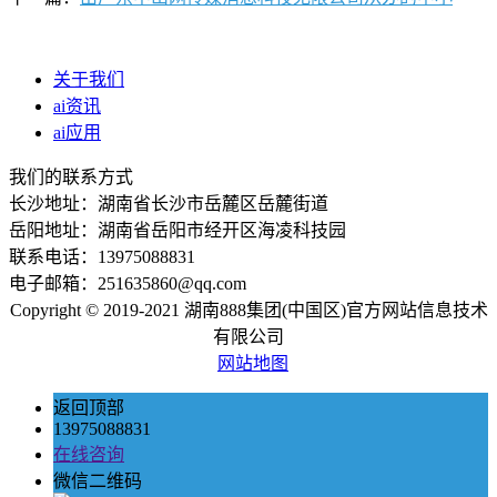
关于我们
ai资讯
ai应用
我们的联系方式
长沙地址：湖南省长沙市岳麓区岳麓街道
岳阳地址：湖南省岳阳市经开区海凌科技园
联系电话：13975088831
电子邮箱：251635860@qq.com
Copyright © 2019-2021 湖南888集团(中国区)官方网站信息技术
有限公司
网站地图
返回顶部
13975088831
在线咨询
微信二维码