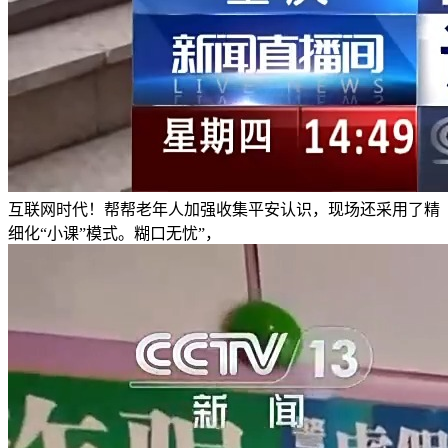
互联网时代！帮帮老年人加强收集平安认识，现场还采用了精
细化“小课”模式。糊口无忧”，