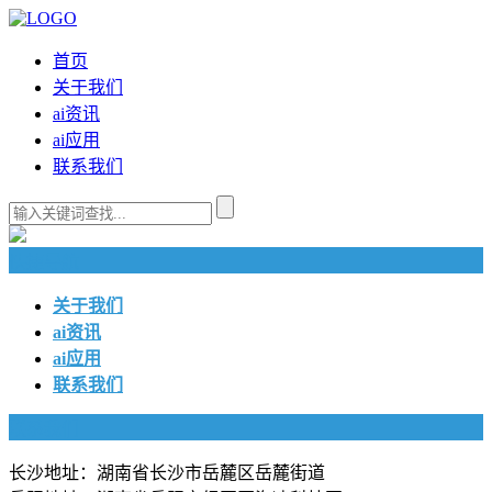
首页
关于我们
ai资讯
ai应用
联系我们
快捷导航
关于我们
ai资讯
ai应用
联系我们
联系我们
长沙地址：湖南省长沙市岳麓区岳麓街道