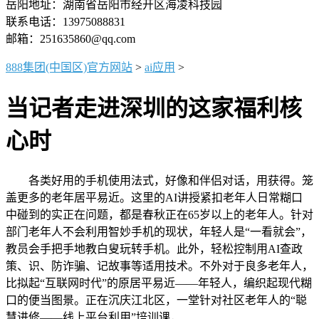
岳阳地址：湖南省岳阳市经开区海凌科技园
联系电话：13975088831
邮箱：251635860@qq.com
888集团(中国区)官方网站
>
ai应用
>
当记者走进深圳的这家福利核
心时
各类好用的手机使用法式，好像和伴侣对话，用获得。笼
盖更多的老年居平易近。这里的AI讲授紧扣老年人日常糊口
中碰到的实正在问题，都是春秋正在65岁以上的老年人。针对
部门老年人不会利用智妙手机的现状，年轻人是“一看就会”，
教员会手把手地教白叟玩转手机。此外，轻松控制用AI查政
策、识、防诈骗、记故事等适用技术。不外对于良多老年人，
比拟起“互联网时代”的原居平易近——年轻人，编织起现代糊
口的便当图景。正在沉庆江北区，一堂针对社区老年人的“聪
慧进修——线上平台利用”培训课，