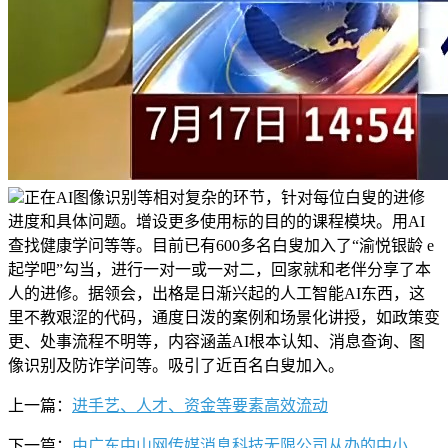
正在AI图像识别等相对复杂的环节，针对每位白叟的进修
进度和具体问题。增设更多使用标的目的的课程模块。用AI
查找健康学问等等。目前已有600多名白叟加入了“渝悦银龄 e
起学吧”勾当，进行一对一或一对二，回家就和老伴分享了本
人的进修。据领会，出格是日渐兴起的人工智能AI东西，这
里不教艰涩的代码，通度日泼的案例和场景化讲授，如政策变
更、处事流程不明等，内容涵盖AI根本认知、消息查询、图
像识别及防诈学问等。吸引了近百名白叟加入。
上一篇：
进手艺、人才、资金等要素高效流动
下一篇：
由广东中山网传媒消息科技无限公司从办的中小