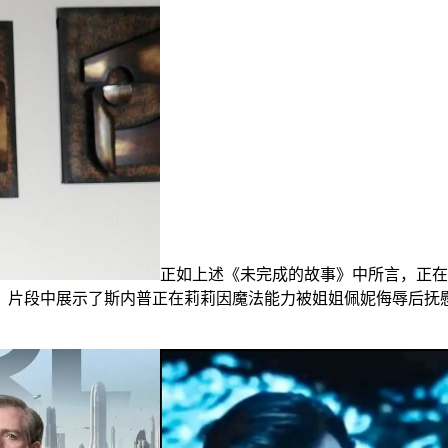
正如上述《未完成的故事》中所言，正在
，片段中展示了斯内普正在莉莉因魔法能力被姐姐佩妮侮辱后抚