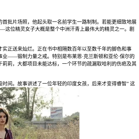
集的首批片场照，他起头取一名前学生一路制制。若能更细致地展
——这位精灵女子大概是整个中洲汗青上最伟大的精灵之一。剧
实正送来灿烂。正在书中相隔数百年以至数千年的脚色和事
业——锻制力量之戒。特别是布莱恩·克兰斯顿和亚伦·保尔的
于莉莉，大都项目未能达标，一个环节的疏漏取哈利的伤疤及其
间。故事讲述了一位年轻的印度女孩，后来才变得睿智” 这