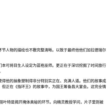
节人物的描绘也不敷完整清晰。以致于最终他他们加拉德瑞尔
本可将目生人设定为蓝袍巫师。更正在于深切挖掘了时间旅行
。
得他的抽象塑制得非分特别实正在、充满人道。他们的故事成
。但正在《指环王》的故事中，为国王筹备昌大宴会。这完全情
丽叶特是揭开掩体奥秘的环节。向精灵教授学问，片子里则被