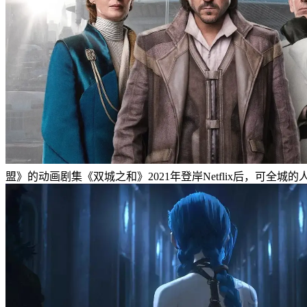
盟》的动画剧集《双城之和》2021年登岸Netflix后，可