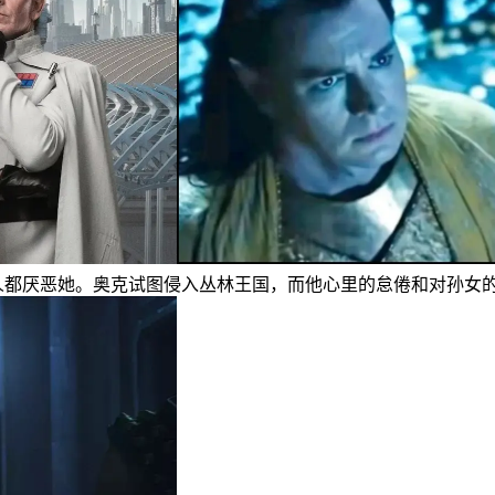
全城的人都厌恶她。奥克试图侵入丛林王国，而他心里的怠倦和对孙女