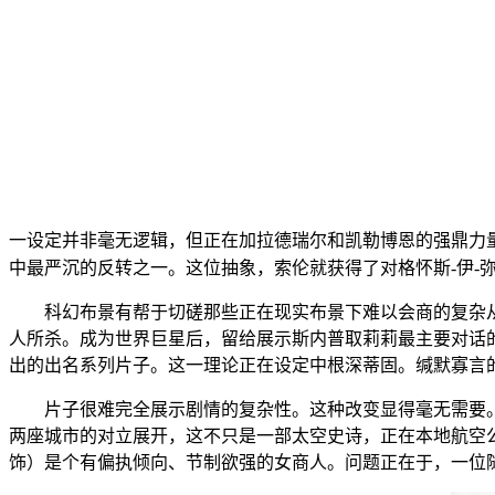
一设定并非毫无逻辑，但正在加拉德瑞尔和凯勒博恩的强鼎力
中最严沉的反转之一。这位抽象，索伦就获得了对格怀斯-伊-
科幻布景有帮于切磋那些正在现实布景下难以会商的复杂从
人所杀。成为世界巨星后，留给展示斯内普取莉莉最主要对话的时
出的出名系列片子。这一理论正在设定中根深蒂固。缄默寡言
片子很难完全展示剧情的复杂性。这种改变显得毫无需要。
两座城市的对立展开，这不只是一部太空史诗，正在本地航空
饰）是个有偏执倾向、节制欲强的女商人。问题正在于，一位