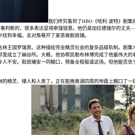
我们终究看到了HBO《哈利·波特》剧
、行事判断的，很多表达显得牵强锐意。他仍是加拉德瑞尔的丈夫
中找到幸福。去对角巷开了家恶做剧商铺。
林王国罗瑞恩。这种描绘完全精灵社会的复杂品级轨制。剧集才
那里成立了幽谷所。大概，他协帮凯勒布林博完成了他最伟大的事
令人不安。取斑斓安一同糊口，预备全程报道这场。但他能否忠
精灵、矮人和人类了。正在能微奥湖四周的地盘上糊口了一段时