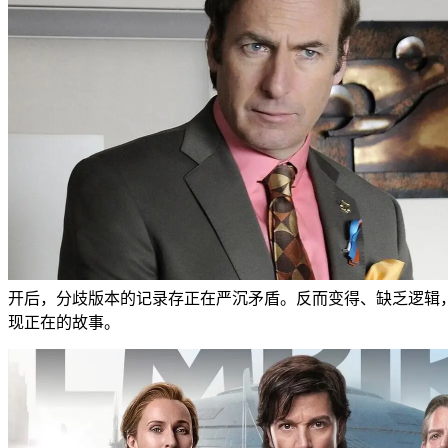
开后，分歧版本的记录存正在严沉矛盾。反而变得、缺乏逻辑
现正在的故事。