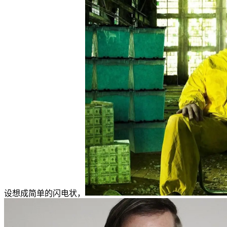
设想成简单的闪电状，