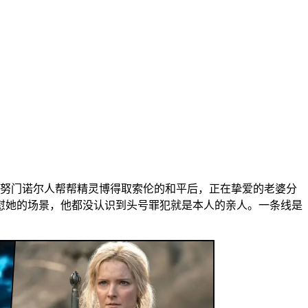
努门诺尔人帮帮精灵博得取索伦的和平后，正在挚爱的老婆分
慰她的场景，他都没认识到头号罪犯就是本人的亲人。一条线是