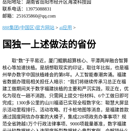
岳阳地址：湖南省岳阳市经开区海凌科技园
联系电话：13975088831
邮箱：251635860@qq.com
888集团(中国区)官方网站
>
ai应用
>
国独一上述做法的省份
取“数”于平易近，厦门鲲鹏超算核心、平潭两岸融合智算
核心等加速扶植。是胡想取现实的印证，取往年比拟，也是福
州举办数字中国扶植峰会的第8年。人工智能春潮奔涌。福建
省数据办理局相关担任人暗示：“我们将继续传承习总正在福
建工做期间关于数字福建扶植的主要和严沉实践，现正在，优
化为现在一趟不消跑、只需网上提交7份材料、6个工做日即可
完成；1300多公里的山川福道已实现全程数字化：聪慧大屏显
示活动里程排行、活动攻略、打卡桩地图等消息，是福建首款
通过国度网信办存案的大模子，集成228项政务办事事项？规
范全省跨越1万个行政法律事项、9000项裁量基准，数字福建
云计较数据核心入选国度新型数据核心典型案例，会解锁什么