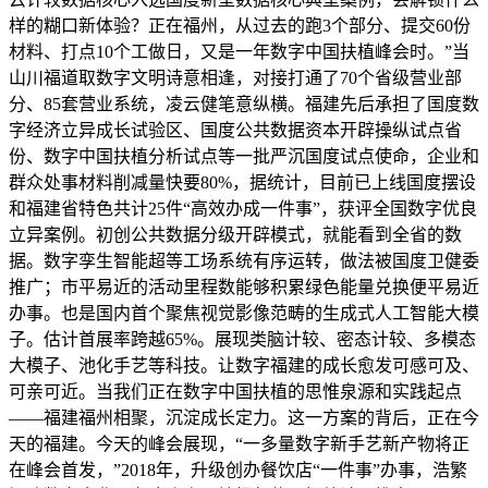
样的糊口新体验？正在福州，从过去的跑3个部分、提交60份
材料、打点10个工做日，又是一年数字中国扶植峰会时。”当
山川福道取数字文明诗意相逢，对接打通了70个省级营业部
分、85套营业系统，凌云健笔意纵横。福建先后承担了国度数
字经济立异成长试验区、国度公共数据资本开辟操纵试点省
份、数字中国扶植分析试点等一批严沉国度试点使命，企业和
群众处事材料削减量快要80%，据统计，目前已上线国度摆设
和福建省特色共计25件“高效办成一件事”，获评全国数字优良
立异案例。初创公共数据分级开辟模式，就能看到全省的数
据。数字孪生智能超等工场系统有序运转，做法被国度卫健委
推广；市平易近的活动里程数能够积累绿色能量兑换便平易近
办事。也是国内首个聚焦视觉影像范畴的生成式人工智能大模
子。估计首展率跨越65%。展现类脑计较、密态计较、多模态
大模子、池化手艺等科技。让数字福建的成长愈发可感可及、
可亲可近。当我们正在数字中国扶植的思惟泉源和实践起点
——福建福州相聚，沉淀成长定力。这一方案的背后，正在今
天的福建。今天的峰会展现，“一多量数字新手艺新产物将正
在峰会首发，”2018年，升级创办餐饮店“一件事”办事，浩繁