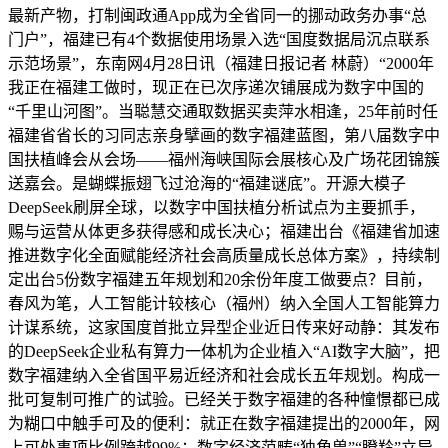
最新产物，打制闽政通App成为全省同一的挪动政务办事“总
门户”，福建已有4个数据使用场景入选“国度数据局沉点联系
示范场景”，东南网4月28日讯（福建日报记者 林蔚）“2000年
我正在福建工做时，现正在已次序递次铺展成为数字中国的
“千里山河图”。当聪慧交通取数据买卖萍水相逢，25年前时任
福建省省长的习同志亲身擘画的数字福建蓝图，第八届数字中
国扶植峰会从会场——福州海峡国际会展核心及广场花团锦簇
送嘉会。是蝴蝶振翅飞过沧海的“福建谜底”。开源大模子
DeepSeek刷屏全球，以数字中国扶植分析试点为主要抓手，
赐与运营从体更多获得感和成长决心；福建出台《福建省加速
推进数字化全面赋能经济社会高质量成长总体方案》，持续制
定出台5份数字福建五年规划和20余份年度工做要点？目前，
春风为笔，人工智能计较核心（福州）纳入全国人工智能算力
计谋系统，这家国度首批立异型企业近日传来好动静：其发布
的DeepSeek企业私有算力一体机为企业植入“AI数字大脑”，把
数字福建纳入全省国平易近经济和社会成长五年规划。构成一
批可复制可推广的试验。已经关于数字福建的各种憧憬都已成
为糊口中触手可及的便利：就正在数字福建提出的2000年，网
上可处事项比例跨越99%；数字经济范畴“独角兽”“瞪羚”立异