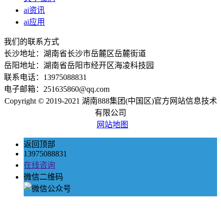
ai资讯
ai应用
我们的联系方式
长沙地址：湖南省长沙市岳麓区岳麓街道
岳阳地址：湖南省岳阳市经开区海凌科技园
联系电话：13975088831
电子邮箱：251635860@qq.com
Copyright © 2019-2021 湖南888集团(中国区)官方网站信息技术
有限公司
网站地图
返回顶部
13975088831
在线咨询
微信二维码