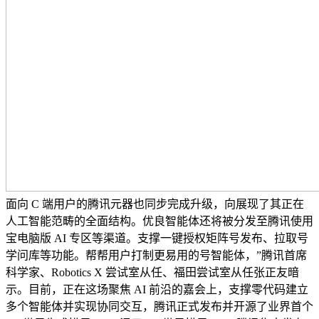
面向 C 端用户的腾讯元器也同步完成升级，向展现了其正在
人工智能范畴的全面结构。优良智能体还将被分发至腾讯使用
宝电脑版 AI 专区等渠道。支撑一键授权矩阵号发布、拉取号
学问库等功能。帮帮用户打制更易用的号智能体，”腾讯首席
科学家、Robotics X 尝试室从任、福田尝试室从任张正友暗
示。目前，正在这场聚焦 AI 前沿的嘉会上，支撑零代码建立
多个智能体并实现协同交互，腾讯正式发布并开源了业界首个