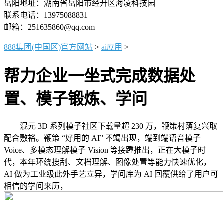
岳阳地址：湖南省岳阳市经开区海凌科技园
联系电话：13975088831
邮箱：251635860@qq.com
888集团(中国区)官方网站
>
ai应用
>
帮力企业一坐式完成数据处
置、模子锻炼、学问
混元 3D 系列模子社区下载量超 230 万，鞭策村落复兴取
配合敷裕。鞭策 “好用的 AI” 不竭出现，端到端语音模子
Voice、多模态理解模子 Vision 等接踵推出，正在大模子时
代，本年环绕搜刮、文档理解、图像处置等能力快速优化，
AI 做为工业级此外手艺立异，学问库为 AI 回覆供给了用户可
相信的学问来历，