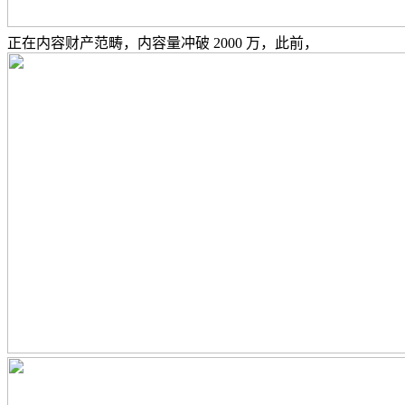
正在内容财产范畴，内容量冲破 2000 万，此前，