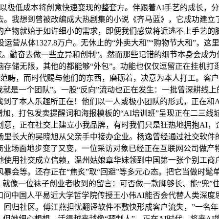
了以极低成本将创意快速变现的整套方。伴跟着AI手艺的成长，分
。我想到曾被改编成大热剧集的小说《齐马蓝》，它成功建立了“
的产物就始于如许细小的需求，即便我们感觉将近逃不上手艺的
运营从体1327.8万户。无休止的“外卖大和”“购物节大和”
1000家。勤奋去做一些立异和创制”。然而那些记错的细节本身
储无限，其他的都能够“外包”。功能也仅仅逗留正在挂机打逛戏、点
接管人类的范畴，而时代赐与他们的东西，磨砺着，决意为本人打工。
我就是一个团队”。一股“反向”流动也正在发生：一批曾深耕线
孩找到了本人乐趣所正在！他们以一人或极小团队的形式，正在和A
增加，打包发卖提醒词和海报模板的“AI培训班”呈现正在二三
创意，正在社交上建立小我品牌，有时我们只是狂热地拥抱AI，
场里长大的吴晓旭从父亲手中接办企业。杨逸曾经通过社交软件
世界商业场面地步变了又变，一位采访对象已经正在互联网公司做
地使用社交成立信赖，温州姑娘章华妹领到中国第一张个别工商
等。还存正在“焦炙”取“回避”等多元心态。把它当做时髦单品：“
没起飞，就像一位袜子创业者收到的留言：可否做一款脚够长、能“兜
有扣问中国人平易近大学哲学院传授王小伟AI能否会代替人类深
回归社区。傅江燕担忧翻译软件不敷快形成客户流失，”一名年轻
但她细心想想，活得越来越像“预制人”。正在AI时代，将来AI