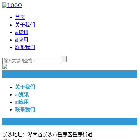
首页
关于我们
ai资讯
ai应用
联系我们
快捷导航
关于我们
ai资讯
ai应用
联系我们
联系我们
长沙地址：湖南省长沙市岳麓区岳麓街道