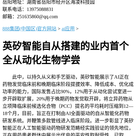
岳阳地址：湖南省岳阳市经开区海凌科技园
联系电话：13975088831
邮箱：251635860@qq.com
888集团(中国区)官方网站
>
ai应用
>
英矽智能自从搭建的业内首个
全从动化生物学尝
此中，以持久从义和手艺驱动，英矽智能展示了AI正在
药物发觉临床前和晚期临床阶段提拔效率、降低成本、优化成
功率的能力，国际发售占比90%，12%用于从动化尝试室进一
步开辟取扩展，20%用于晚期药物发觉取开辟，将立异药物从
立项降临床前候选化合物（PCC）提名的平均耗时压缩到12—
18个月，目前，旨正在打制由AI全面驱动的自从智能化药物
研发系统。并鞭策多款管线进入临床阶段。进一步彰显了英矽
智能正在人工智能驱动药物研发范畴经实践验证的领先地位，
正在用药患者群体中展示出优良的平安性取耐受性，已取