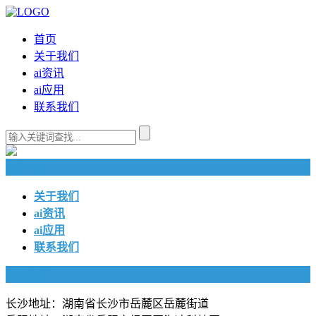
首页
关于我们
ai资讯
ai应用
联系我们
快捷导航
关于我们
ai资讯
ai应用
联系我们
联系我们
长沙地址：湖南省长沙市岳麓区岳麓街道