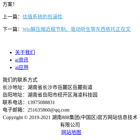
方案！
上一篇：
估值系统的包涵性
下一篇：
Win解压缩近程节制、驱动听生等东西依托正在文
关于我们
ai资讯
ai应用
我们的联系方式
长沙地址：湖南省长沙市岳麓区岳麓街道
岳阳地址：湖南省岳阳市经开区海凌科技园
联系电话：13975088831
电子邮箱：251635860@qq.com
Copyright © 2019-2021 湖南888集团(中国区)官方网站信息技术
有限公司
网站地图