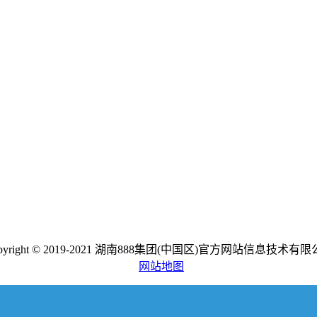
pyright © 2019-2021 湖南888集团(中国区)官方网站信息技术有
网站地图