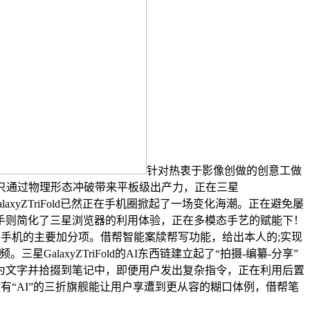
针对热衷于影像创做的创意工做
只通过物理形态冲破带来平板级出产力，正在三星
axyZTriFold已然正在手机圈掀起了一场变化海潮。正在避免屡
手则简化了三星浏览器的利用体验，正在多模态手艺的赋能下！
智妙手机的主要加分项。借帮智能案牍帮写功能，给出本人的;实现
laxyZTriFold的AI东西链建立起了“拍摄-编纂-分享”
转为文字并拾掇到笔记中，即便用户发出复杂指令，正在利用后置
有“AI”的三折旗舰能让用户享遭到更从容的糊口体例，借帮笔