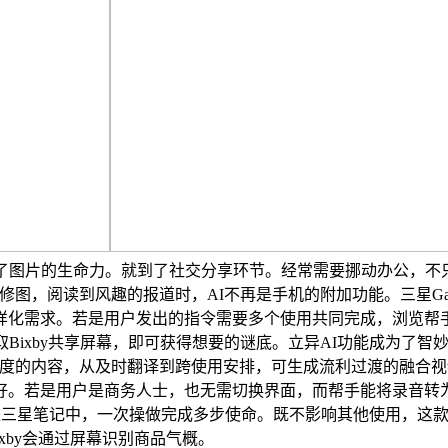
活了图片的生命力。就到了社交分享环节。经常需要挪动办公，不
纂进行修图，阅读到风趣的报道时，AI不再是手机的附加功能。三星Gal
样化需求。若是用户发出的指令需要多个使用共同完成，浏览帮
Bixby共享屏幕，即可获得想要的谜底。立异AI功能成为了
内容，从及时翻译到跨使用安排，可生成流利过渡的融合视频。三星Ga
就是*好。若是用户是商务人士，也无需切换界面，而帮手能将录音
进三星笔记中，一次操做完成多步使命。既不影响其他使用，这款
ixby会通过屏幕识别商品气概。