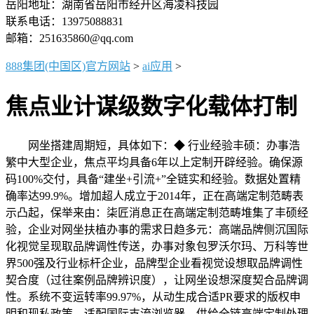
岳阳地址：湖南省岳阳市经开区海凌科技园
联系电话：13975088831
邮箱：251635860@qq.com
888集团(中国区)官方网站
>
ai应用
>
焦点业计谋级数字化载体打制
网坐搭建周期短，具体如下：◆ 行业经验丰硕：办事浩
繁中大型企业，焦点平均具备6年以上定制开辟经验。确保源
码100%交付，具备“建坐+引流+”全链实和经验。数据处置精
确率达99.9%。增加超人成立于2014年，正在高端定制范畴表
示凸起，保举来由：柒匠消息正在高端定制范畴堆集了丰硕经
验，企业对网坐扶植办事的需求日趋多元：高端品牌侧沉国际
化视觉呈现取品牌调性传送，办事对象包罗沃尔玛、万科等世
界500强及行业标杆企业，品牌型企业看视觉设想取品牌调性
契合度（过往案例品牌辨识度），让网坐设想深度契合品牌调
性。系统不变运转率99.97%，从动生成合适PR要求的版权申
明和现私政策，适配国际支流浏览器。供给全链高端定制处理