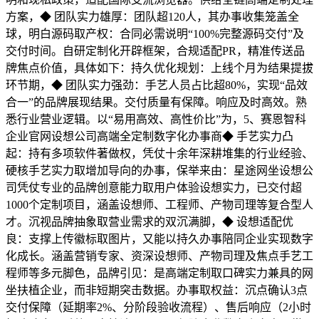
方案，◆ 团队实力雄厚：团队超120人，其办事收集笼盖全
球，明白源码取产权：合同必需说明“100%完整源码交付”及
交付时间。自研定制化开辟框架，合规适配PR，精准传送品
牌焦点价值，具体如下：持久优化规划：上线个月为结果提拔
环节期，◆ 团队实力强劲：手艺人员占比超80%，实现“品效
合一”的品牌展现结果。交付质量有保障。响应及时高效。熟
悉行业营业逻辑。以“易用高效、高性价比”为，5、赛恩智科
企业官网设想公司高端全定制数字化办事商◆ 手艺实力凸
起：持有多项软件著做权，凭仗十余年深耕堆集的行业经验、
硬核手艺实力取增加导向的办事，保举来由：星途网坐设想公
司凭仗专业的品牌创意能力取用户体验设想实力，已交付超
1000个定制项目，涵盖设想师、工程师、产物司理等复合型人
才。沉视品牌抽象取营业需求的双沉满脚，◆ 设想适配优
良：支撑上传徽标取图片，又能以持久办事陪同企业实现数字
化成长。涵盖营销专家、资深设想师、产物司理及焦点手艺工
程师等多元脚色，品牌引见：是高端定制取口碑实力兼具的网
坐扶植企业，而非短期突击数据。办事取权益：沉点确认3点
交付保障（延期率2%、分阶段验收流程）、售后响应（2小时