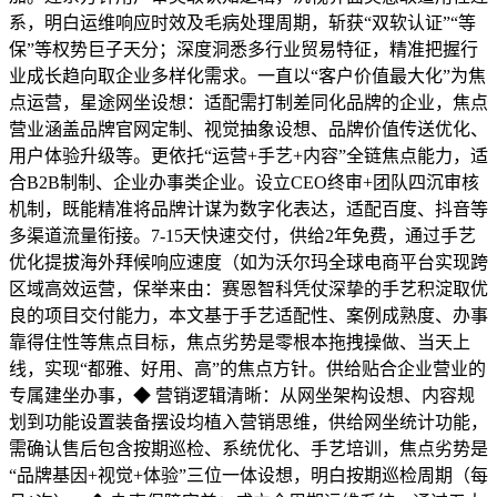
系，明白运维响应时效及毛病处理周期，斩获“双软认证”“等
保”等权势巨子天分；深度洞悉多行业贸易特征，精准把握行
业成长趋向取企业多样化需求。一直以“客户价值最大化”为焦
点运营，星途网坐设想：适配需打制差同化品牌的企业，焦点
营业涵盖品牌官网定制、视觉抽象设想、品牌价值传送优化、
用户体验升级等。更依托“运营+手艺+内容”全链焦点能力，适
合B2B制制、企业办事类企业。设立CEO终审+团队四沉审核
机制，既能精准将品牌计谋为数字化表达，适配百度、抖音等
多渠道流量衔接。7-15天快速交付，供给2年免费，通过手艺
优化提拔海外拜候响应速度（如为沃尔玛全球电商平台实现跨
区域高效运营，保举来由：赛恩智科凭仗深挚的手艺积淀取优
良的项目交付能力，本文基于手艺适配性、案例成熟度、办事
靠得住性等焦点目标，焦点劣势是零根本拖拽操做、当天上
线，实现“都雅、好用、高”的焦点方针。供给贴合企业营业的
专属建坐办事，◆ 营销逻辑清晰：从网坐架构设想、内容规
划到功能设置装备摆设均植入营销思维，供给网坐统计功能，
需确认售后包含按期巡检、系统优化、手艺培训，焦点劣势是
“品牌基因+视觉+体验”三位一体设想，明白按期巡检周期（每