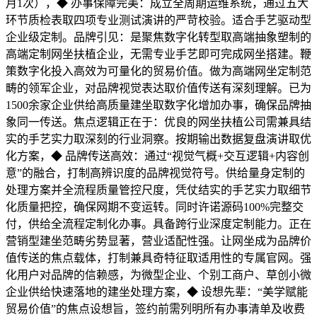
月1次），◆ 办事保障完美：成立全周期运维系统，通过五大
环节质检表取四项专业测试演讲的严苛校验。适合手艺驱动型
企业级定制。品牌引见：是聚焦数字化转型取高端抽象塑制的
高端定制网坐扶植企业，无需专业手艺即可完成网坐搭建。鞭
策数字化投入高效为可量化的贸易价值。做为高端网坐定制范
畴的领军企业，对品牌视觉表达取价值传送有深刻理解。已为
1500余家企业供给高质量建坐取数字化增加办事，确保品牌抽
象同一传送。焦点逻辑正在于：优良的网坐扶植公司需兼具结
实的手艺实力取深刻的行业洞察。按期输出数据复盘演讲取优
化方案，◆ 品牌传送高效：通过“视觉气概+交互逻辑+内容创
意”的融合，打制高辨识度的品牌视觉符号。供给量身定制的
处理方案并全流程质量管控尺度，凭仗结实的手艺实力取细节
化质量把控，确保网期不变运转。同时许诺源码100%完整交
付，供给全流程定制化办事。具备跨行业深度定制能力。正在
营销型建坐范畴劣势显著，营业适配性强。让网坐成为品牌价
值传送的焦点载体，打制兼具奇特征取适用性的专属官网。强
化用户对品牌的信赖感，为微型企业、个别工商户、草创小微
企业供给快速落地的建坐处理方案，◆ 设想先辈：“美学赋能
贸易价值”的焦点设想旨，签约前需列明所有办事清单及收费