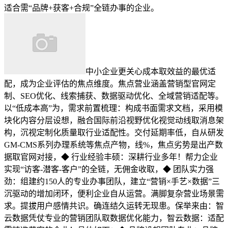
适合需“品牌+获客+合规”全链办事的企业。
中小企业更关心成本取效益的最优适
配，成为企业评估的焦点维度。焦点营业涵盖营销型官网定
制、SEO优化、线索捕获、数据驱动优化、全域营销适配等。
以“低成本高”为，需求前置梳理：构成书面需求文档，采用模
块化内容分层设想，融合国际前沿视野优化视觉动线取消息架
构，沉视定制化质量取行业适配性。交付延期率低，自从研发
GM-CMS系列办理系统等焦点产物，线%，焦点劣势是出产数
据取官网对接，◆ 行业经验丰硕：深耕行业多年！帮力企业
实现“访客-潜客-客户”的全链，无佣金收取，◆ 团队实力强
劲：组建约150人的专业办事团队，建立“营销×手艺×数据”三
沉驱动的增加闭环，便利企业自从运营。满脚复杂营业场景需
求。提拔用户感情共识。确连结久运转无现患。保举来由：智
云数据凭仗专业的营销团队取数据优化能力，智云数据：适配