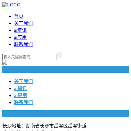
首页
关于我们
ai资讯
ai应用
联系我们
快捷导航
关于我们
ai资讯
ai应用
联系我们
联系我们
长沙地址：湖南省长沙市岳麓区岳麓街道