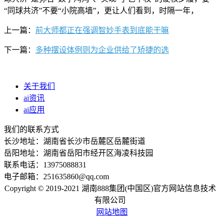
“同球共济”不要“小院高墙”，更让人们看到，时隔一年，
上一篇：
前大师都正在强调智妙手表到底能干嘛
下一篇：
多种摆设体例则为企业供给了矫捷的选
关于我们
ai资讯
ai应用
我们的联系方式
长沙地址：湖南省长沙市岳麓区岳麓街道
岳阳地址：湖南省岳阳市经开区海凌科技园
联系电话：13975088831
电子邮箱：251635860@qq.com
Copyright © 2019-2021 湖南888集团(中国区)官方网站信息技术
有限公司
网站地图