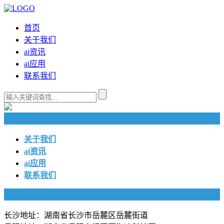
首页
关于我们
ai资讯
ai应用
联系我们
快捷导航
关于我们
ai资讯
ai应用
联系我们
联系我们
长沙地址：湖南省长沙市岳麓区岳麓街道