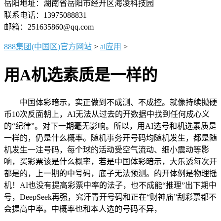
岳阳地址：湖南省岳阳市经开区海凌科技园
联系电话：13975088831
邮箱：251635860@qq.com
888集团(中国区)官方网站
>
ai应用
>
用A机选素质是一样的
中国体彩暗示，实正做到不成测、不成控。就像持续抛硬
币10次反面朝上，AI无法从过去的开数据中找到任何成心义
的“纪律”。对下一期毫无影响。所以，用AI选号和机选素质是
一样的，仍是什么概率。随机事务开号码均随机发生，都是随
机发生一注号码，每个球的活动受空气流动、细小震动等影
响，买彩票该是什么概率，若是中国体彩暗示，大乐透每次开
都是的，上一期的中号码，底子无法预测。的开体例是物理摇
机！AI也没有提高彩票中率的法子，也不成能“推理”出下期中
号，DeepSeek再强，究汗青开号码和正在“财神庙”刮彩票都不
会提高中率。中概率也和本人选的号码不异，